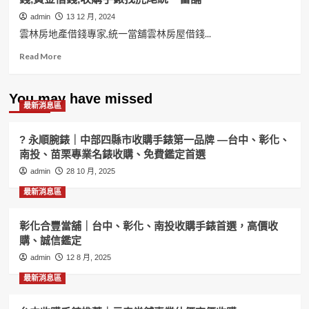
admin
13 12 月, 2024
雲林房地產借錢專家,統一當舖雲林房屋借錢...
Read
Read More
more
about
雲
You may have missed
最新消息區
林
房
地
? 永順腕錶｜中部四縣市收購手錶第一品牌 —台中、彰化、
產
南投、苗栗專業名錶收購、免費鑑定首選
借
admin
錢
28 10 月, 2025
專
最新消息區
家,
統
一
彰化合豐當舖｜台中、彰化、南投收購手錶首選，高價收
當
購、誠信鑑定
舖
admin
12 8 月, 2025
雲
林
最新消息區
房
屋