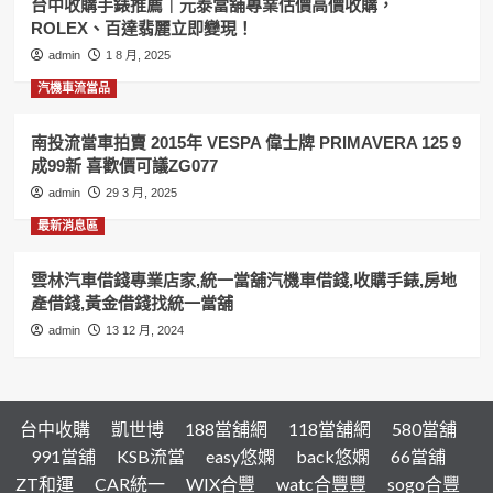
台中收購手錶推薦｜元泰當舖專業估價高價收購，
借
ROLEX、百達翡麗立即變現！
錢,
汽
admin
1 8 月, 2025
機
汽機車流當品
車
借
錢,
南投流當車拍賣 2015年 VESPA 偉士牌 PRIMAVERA 125 9
黃
成99新 喜歡價可議ZG077
金
admin
29 3 月, 2025
借
錢,
最新消息區
收
購
雲林汽車借錢專業店家,統一當舖汽機車借錢,收購手錶,房地
手
產借錢,黃金借錢找統一當舖
錶
找
admin
13 12 月, 2024
虎
尾
統
一
台中收購
凱世博
188當舖網
118當舖網
580當舖
當
舖
991當舖
KSB流當
easy悠嫻
back悠嫻
66當舖
ZT和運
CAR統一
WIX合豐
watc合豐豐
sogo合豐