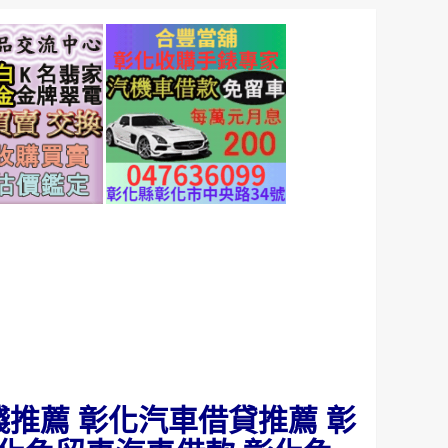
推薦 彰化汽車借貸推薦 彰