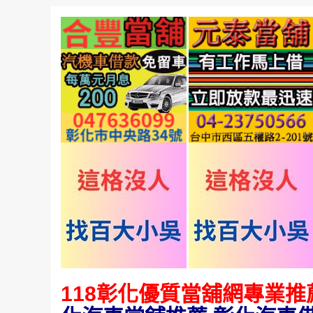
118彰化優質當舖網專業推