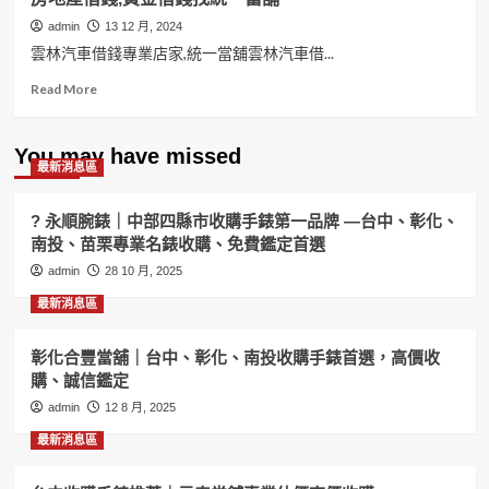
admin
13 12 月, 2024
雲林汽車借錢專業店家,統一當舖雲林汽車借...
Read
Read More
more
about
雲
You may have missed
最新消息區
林
汽
車
? 永順腕錶｜中部四縣市收購手錶第一品牌 —台中、彰化、
借
南投、苗栗專業名錶收購、免費鑑定首選
錢
admin
專
28 10 月, 2025
業
最新消息區
店
家,
統
彰化合豐當舖｜台中、彰化、南投收購手錶首選，高價收
一
購、誠信鑑定
當
admin
12 8 月, 2025
舖
汽
最新消息區
機
車