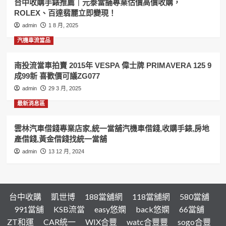
台中收購手錶推薦｜元泰當舖專業估價高價收購，
借
ROLEX、百達翡麗立即變現！
錢,
收
admin
1 8 月, 2025
購
汽機車流當品
手
錶,
房
南投流當車拍賣 2015年 VESPA 偉士牌 PRIMAVERA 125 9
地
成99新 喜歡價可議ZG077
產
admin
29 3 月, 2025
借
錢,
最新消息區
黃
金
雲林汽車借錢專業店家,統一當舖汽機車借錢,收購手錶,房地
借
產借錢,黃金借錢找統一當舖
錢
找
admin
13 12 月, 2024
統
一
當
舖
台中收購
凱世博
188當舖網
118當舖網
580當舖
991當舖
KSB流當
easy悠嫻
back悠嫻
66當舖
ZT和運
CAR統一
WIX合豐
watc合豐豐
sogo合豐