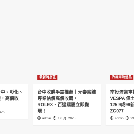
最新消息區
汽機車流當品
台中、彰化、
台中收購手錶推薦｜元泰當舖
南投流當車拍
選，高價收
專業估價高價收購，
VESPA 偉
ROLEX、百達翡麗立即變
125 9成9
現！
ZG077
025
admin
1 8 月, 2025
admin
29