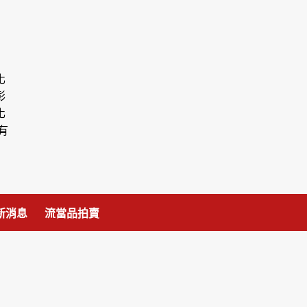
化
彰
化
有
新消息
流當品拍賣