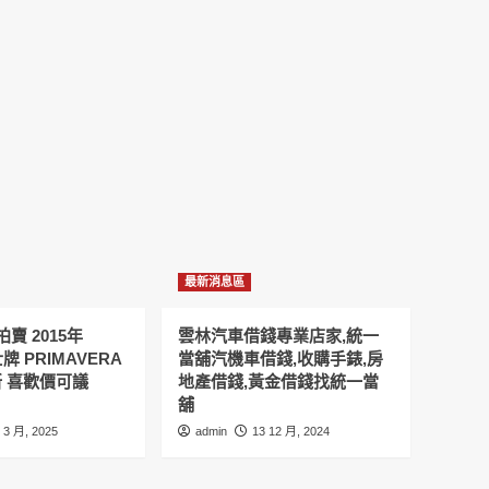
最新消息區
賣 2015年
雲林汽車借錢專業店家,統一
士牌 PRIMAVERA
當舖汽機車借錢,收購手錶,房
9新 喜歡價可議
地產借錢,黃金借錢找統一當
舖
 3 月, 2025
admin
13 12 月, 2024