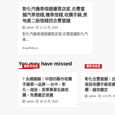
彰化汽機車借錢優質店家,合豐當
舖汽車借錢,機車借錢,收購手錶,房
地產二胎借錢找合豐當舖
admin
11 12 月, 2024
彰化汽機車借錢優質店家,合豐當舖彰化汽
車...
Read
Read More
more
about
彰
You may have missed
最新消息區
化
最新消息區
汽
機
? 永順腕錶｜中部四縣市收購
彰化合豐當舖｜
車
手錶第一品牌 —台中、彰
南投收購手錶首
借
化、南投、苗栗專業名錶收
購、誠信鑑定
錢
購、免費鑑定首選
優
admin
12 8 月, 2
質
admin
28 10 月, 2025
店
家,