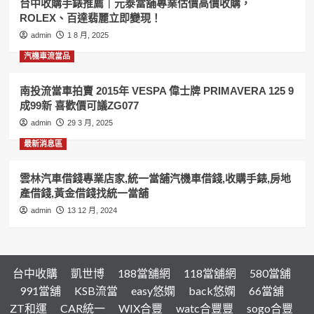
台中收購手錶推薦｜元泰當舖專業估價高價收購，
借
ROLEX、百達翡麗立即變現！
錢,
機
admin
1 8 月, 2025
車
汽機車流當品
借
錢,
收
南投流當車拍賣 2015年 VESPA 偉士牌 PRIMAVERA 125 9
購
成99新 喜歡價可議ZG077
手
admin
29 3 月, 2025
錶,
房
最新消息區
地
產
雲林汽車借錢專業店家,統一當舖汽機車借錢,收購手錶,房地
二
產借錢,黃金借錢找統一當舖
胎
借
admin
13 12 月, 2024
錢
找
合
豐
台中收購
凱世博
188當舖網
118當舖網
580當舖
當
舖
991當舖
KSB流當
easy悠嫻
back悠嫻
66當舖
ZT和運
CAR統一
WIX合豐
watc合豐豐
sogo合豐