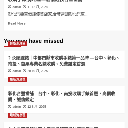
admin
11 12 月, 2024
彰化汽機車借錢優質店家,合豐當舖彰化汽車...
Read
Read More
more
about
彰
You may have missed
最新消息區
化
汽
機
? 永順腕錶｜中部四縣市收購手錶第一品牌 —台中、彰化、
車
南投、苗栗專業名錶收購、免費鑑定首選
借
admin
錢
28 10 月, 2025
優
最新消息區
質
店
家,
彰化合豐當舖｜台中、彰化、南投收購手錶首選，高價收
合
購、誠信鑑定
豐
admin
12 8 月, 2025
當
舖
最新消息區
汽
車