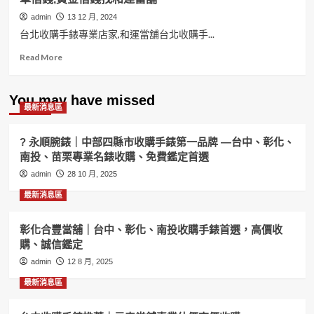
admin
13 12 月, 2024
台北收購手錶專業店家,和運當舖台北收購手...
Read
Read More
more
about
台
You may have missed
最新消息區
北
收
購
? 永順腕錶｜中部四縣市收購手錶第一品牌 —台中、彰化、
手
南投、苗栗專業名錶收購、免費鑑定首選
錶
admin
專
28 10 月, 2025
業
最新消息區
店
家
和
彰化合豐當舖｜台中、彰化、南投收購手錶首選，高價收
運
購、誠信鑑定
當
admin
12 8 月, 2025
舖
手
最新消息區
錶
要