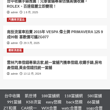
台中收購手錶推薦｜元泰當舖專業估價高價收購，
賣
ROLEX、百達翡麗立即變現！
一
定
admin
1 8 月, 2025
要
汽機車流當品
來,
汽
機
南投流當車拍賣 2015年 VESPA 偉士牌 PRIMAVERA 125 9
車
成99新 喜歡價可議ZG077
借
admin
29 3 月, 2025
錢,
黃
最新消息區
金
借
雲林汽車借錢專業店家,統一當舖汽機車借錢,收購手錶,房地
錢
產借錢,黃金借錢找統一當舖
找
和
admin
13 12 月, 2024
運
當
舖
台中收購
凱世博
188當舖網
118當舖網
580當舖
991當舖
KSB流當
easy悠嫻
back悠嫻
66當舖
ZT和運
CAR統一
WIX合豐
watc合豐豐
sogo合豐