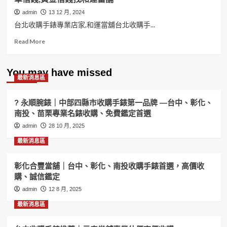
admin
13 12 月, 2024
台北收購手錶專業店家,和運當舖台北收購手...
Read
Read More
more
about
台
You may have missed
最新消息區
北
收
購
? 永順腕錶｜中部四縣市收購手錶第一品牌 —台中、彰化、
手
南投、苗栗專業名錶收購、免費鑑定首選
錶
admin
專
28 10 月, 2025
業
最新消息區
店
家
和
彰化合豐當舖｜台中、彰化、南投收購手錶首選，高價收
運
購、誠信鑑定
當
admin
12 8 月, 2025
舖
手
最新消息區
錶
要