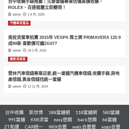
台中收購手錶推薦｜元泰當舖專業估價高價收購，
賣
ROLEX、百達翡麗立即變現！
一
定
admin
1 8 月, 2025
要
汽機車流當品
來,
汽
機
南投流當車拍賣 2015年 VESPA 偉士牌 PRIMAVERA 125 9
車
成99新 喜歡價可議ZG077
借
admin
29 3 月, 2025
錢,
黃
最新消息區
金
借
雲林汽車借錢專業店家,統一當舖汽機車借錢,收購手錶,房地
錢
產借錢,黃金借錢找統一當舖
找
和
admin
13 12 月, 2024
運
當
舖
台中收購
凱世博
188當舖網
118當舖網
580當舖
991當舖
KSB流當
easy悠嫻
back悠嫻
66當舖
ZT和運
CAR統一
WIX合豐
watc合豐豐
sogo合豐