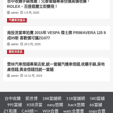
台中收購手錶推薦｜元泰當舖專業估價高價收購，
汽
ROLEX、百達翡麗立即變現！
車
借
admin
1 8 月, 2025
錢,
汽機車流當品
機
車
借
南投流當車拍賣 2015年 VESPA 偉士牌 PRIMAVERA 125 9
錢,
成99新 喜歡價可議ZG077
黃
admin
29 3 月, 2025
金
借
最新消息區
錢,
收
雲林汽車借錢專業店家,統一當舖汽機車借錢,收購手錶,房地
購
產借錢,黃金借錢找統一當舖
手
錶
admin
13 12 月, 2024
來
和
運
一
台中收購
凱世博
188當舖網
118當舖網
580當舖
切
都
991當舖
KSB流當
easy悠嫻
back悠嫻
66當舖
搞
ZT和運
CAR統一
WIX合豐
watc合豐豐
sogo合豐
定