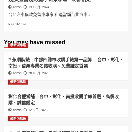
admin
13 12 月, 2024
台北汽車借款免留車專家,和運當舖台北汽車...
Read
Read More
more
about
台
You may have missed
最新消息區
北
汽
車
? 永順腕錶｜中部四縣市收購手錶第一品牌 —台中、彰化、
借
南投、苗栗專業名錶收購、免費鑑定首選
款
admin
免
28 10 月, 2025
留
最新消息區
車
專
家
彰化合豐當舖｜台中、彰化、南投收購手錶首選，高價收
和
購、誠信鑑定
運
admin
12 8 月, 2025
當
舖
最新消息區
台
北