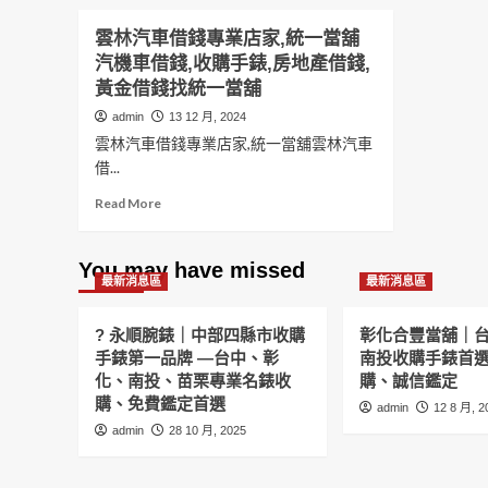
雲林汽車借錢專業店家,統一當舖
汽機車借錢,收購手錶,房地產借錢,
黃金借錢找統一當舖
admin
13 12 月, 2024
雲林汽車借錢專業店家,統一當舖雲林汽車
借...
Read
Read More
more
about
雲
You may have missed
最新消息區
林
最新消息區
汽
車
? 永順腕錶｜中部四縣市收購
彰化合豐當舖｜
借
手錶第一品牌 —台中、彰
南投收購手錶首
錢
化、南投、苗栗專業名錶收
購、誠信鑑定
專
購、免費鑑定首選
業
admin
12 8 月, 2
店
admin
28 10 月, 2025
家,
統