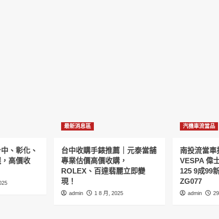
最新消息區
汽機車流當品
台中、彰化、
台中收購手錶推薦｜元泰當舖
南投流當車拍
選，高價收
專業估價高價收購，
VESPA 偉
ROLEX、百達翡麗立即變
125 9成9
現！
ZG077
025
admin
1 8 月, 2025
admin
29