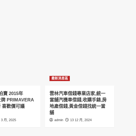
最新消息區
賣 2015年
雲林汽車借錢專業店家,統一
士牌 PRIMAVERA
當舖汽機車借錢,收購手錶,房
9新 喜歡價可議
地產借錢,黃金借錢找統一當
舖
 3 月, 2025
admin
13 12 月, 2024