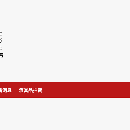
化
彰
化
有
新消息
流當品拍賣