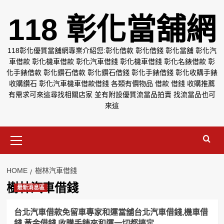
Skip
118 彰化當舖網
to
content
118彰化優質當舖網專業介紹您:彰化借款 彰化借錢 彰化當舖 彰化汽
車借款 彰化機車借款 彰化汽車借錢 彰化機車借錢 彰化名錶借款 彰
化手錶借款 彰化鑽石借款 彰化鑽石借錢 彰化手錶借錢 彰化收購手錶
收購鑽石 彰化汽車機車借款借錢 各類有價物品 借款 借錢 收購推薦
有需求可來這尋找相關店家 並有附設優質流當品拍賣 找流當品也可
來這
Primary
Menu
HOME
樹林汽車借錢
樹林汽車借錢
最新消息區
台北汽車借款免留車專家和運當舖台北汽車借錢,機車借
錢,黃金借錢,收購手錶來和運一切都搞定