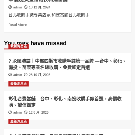
admin
13 12 月, 2024
台北收購手錶專業店家,和運當舖台北收購手...
Read
Read More
more
about
台
You may have missed
最新消息區
北
收
購
? 永順腕錶｜中部四縣市收購手錶第一品牌 —台中、彰化、
手
南投、苗栗專業名錶收購、免費鑑定首選
錶
admin
專
28 10 月, 2025
業
最新消息區
店
家
和
彰化合豐當舖｜台中、彰化、南投收購手錶首選，高價收
運
購、誠信鑑定
當
admin
12 8 月, 2025
舖
手
最新消息區
錶
要