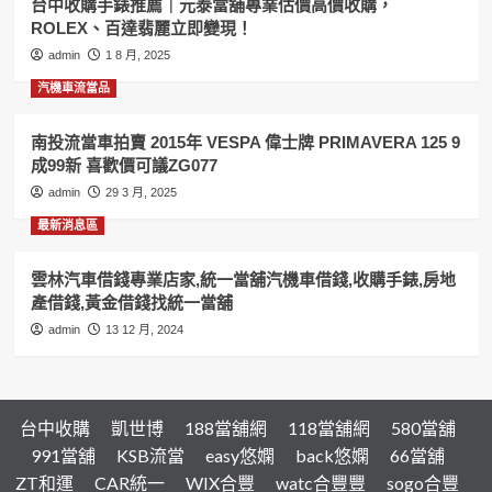
台中收購手錶推薦｜元泰當舖專業估價高價收購，
賣
ROLEX、百達翡麗立即變現！
一
定
admin
1 8 月, 2025
要
汽機車流當品
來,
汽
機
南投流當車拍賣 2015年 VESPA 偉士牌 PRIMAVERA 125 9
車
成99新 喜歡價可議ZG077
借
admin
29 3 月, 2025
錢,
黃
最新消息區
金
借
雲林汽車借錢專業店家,統一當舖汽機車借錢,收購手錶,房地
錢
產借錢,黃金借錢找統一當舖
找
和
admin
13 12 月, 2024
運
當
舖
台中收購
凱世博
188當舖網
118當舖網
580當舖
991當舖
KSB流當
easy悠嫻
back悠嫻
66當舖
ZT和運
CAR統一
WIX合豐
watc合豐豐
sogo合豐