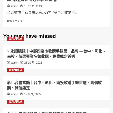
admin
13 12 月, 2024
台北收購手錶專業店家,和運當舖台北收購手...
Read
Read More
more
about
台
You may have missed
最新消息區
北
收
購
? 永順腕錶｜中部四縣市收購手錶第一品牌 —台中、彰化、
手
南投、苗栗專業名錶收購、免費鑑定首選
錶
admin
專
28 10 月, 2025
業
最新消息區
店
家
和
彰化合豐當舖｜台中、彰化、南投收購手錶首選，高價收
運
購、誠信鑑定
當
admin
12 8 月, 2025
舖
手
最新消息區
錶
要