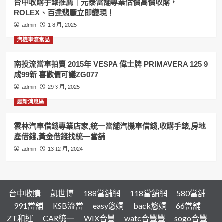
台中收購手錶推薦｜元泰當舖專業估價高價收購，
賣
ROLEX、百達翡麗立即變現！
一
定
admin
1 8 月, 2025
要
汽機車流當品
來,
汽
機
南投流當車拍賣 2015年 VESPA 偉士牌 PRIMAVERA 125 9
車
成99新 喜歡價可議ZG077
借
admin
29 3 月, 2025
錢,
黃
最新消息區
金
借
雲林汽車借錢專業店家,統一當舖汽機車借錢,收購手錶,房地
錢
產借錢,黃金借錢找統一當舖
找
和
admin
13 12 月, 2024
運
當
舖
台中收購
凱世博
188當舖網
118當舖網
580當舖
991當舖
KSB流當
easy悠嫻
back悠嫻
66當舖
ZT和運
CAR統一
WIX合豐
watc合豐豐
sogo合豐