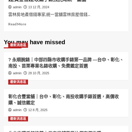
admin
13 12 月, 2024
雲林房地產借錢專家,統一當舖雲林房屋借錢...
Read
Read More
more
about
雲
You may have missed
最新消息區
林
房
地
? 永順腕錶｜中部四縣市收購手錶第一品牌 —台中、彰化、
產
南投、苗栗專業名錶收購、免費鑑定首選
借
admin
錢
28 10 月, 2025
專
最新消息區
家,
統
一
彰化合豐當舖｜台中、彰化、南投收購手錶首選，高價收
當
購、誠信鑑定
舖
admin
12 8 月, 2025
雲
林
最新消息區
房
屋