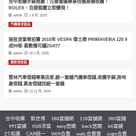
台中收購手錶推薦｜元泰當舖專業估價高價收購，
借
ROLEX、百達翡麗立即變現！
錢,
汽
admin
1 8 月, 2025
機
汽機車流當品
車
借
錢,
南投流當車拍賣 2015年 VESPA 偉士牌 PRIMAVERA 125 9
黃
成99新 喜歡價可議ZG077
金
admin
29 3 月, 2025
借
錢,
最新消息區
收
購
雲林汽車借錢專業店家,統一當舖汽機車借錢,收購手錶,房地
手
產借錢,黃金借錢找統一當舖
錶
找
admin
13 12 月, 2024
虎
尾
統
一
台中收購
凱世博
188當舖網
118當舖網
580當舖
當
舖
991當舖
KSB流當
easy悠嫻
back悠嫻
66當舖
ZT和運
CAR統一
WIX合豐
watc合豐豐
sogo合豐