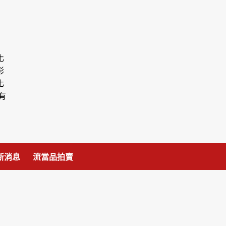
化
彰
化
有
新消息
流當品拍賣