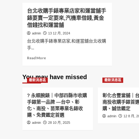
台北收購手錶專業店家和運當舖手
錶要賣一定要來,汽機車借錢,黃金
借錢找和運當舖
admin
13 12 月, 2024
台北收購手錶專業店家,和運當舖台北收購
手...
Read
Read More
more
about
台
You may have missed
最新消息區
北
最新消息區
收
購
? 永順腕錶｜中部四縣市收購
彰化合豐當舖｜
手
手錶第一品牌 —台中、彰
南投收購手錶首
錶
化、南投、苗栗專業名錶收
購、誠信鑑定
專
購、免費鑑定首選
業
admin
12 8 月, 2
店
admin
28 10 月, 2025
家
和