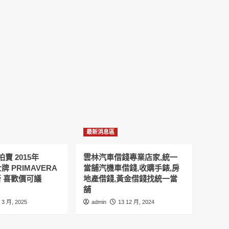
最新消息區
賣 2015年
雲林汽車借錢專業店家,統一
士牌 PRIMAVERA
當舖汽機車借錢,收購手錶,房
9新 喜歡價可議
地產借錢,黃金借錢找統一當
舖
 3 月, 2025
admin
13 12 月, 2024