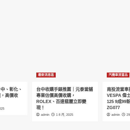
最新消息區
汽機車流當品
台中、彰化、
台中收購手錶推薦｜元泰當舖
南投流當車拍
選，高價收
專業估價高價收購，
VESPA 偉
ROLEX、百達翡麗立即變
125 9成9
現！
ZG077
025
admin
1 8 月, 2025
admin
29