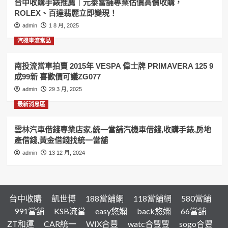
台中收購手錶推薦｜元泰當舖專業估價高價收購，
相
ROLEX、百達翡麗立即變現！
年
曆
admin
1 8 月, 2025
自
汽機車流當品
動
男
錶
南投流當車拍賣 2015年 VESPA 偉士牌 PRIMAVERA 125 9
喜
成99新 喜歡價可議ZG077
歡
admin
29 3 月, 2025
價
可
最新消息區
議
PR126
雲林汽車借錢專業店家,統一當舖汽機車借錢,收購手錶,房地
產借錢,黃金借錢找統一當舖
admin
13 12 月, 2024
台中收購
凱世博
188當舖網
118當舖網
580當舖
991當舖
KSB流當
easy悠嫻
back悠嫻
66當舖
ZT和運
CAR統一
WIX合豐
watc合豐豐
sogo合豐