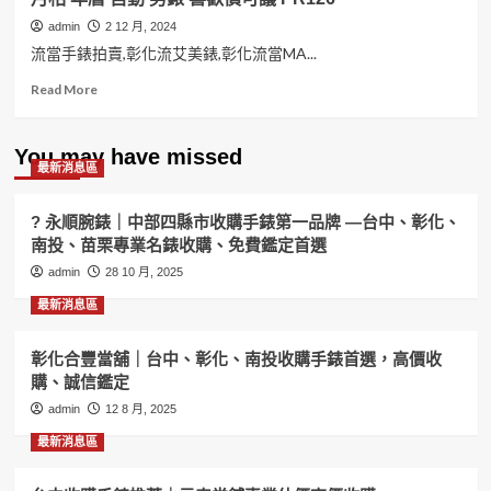
admin
2 12 月, 2024
流當手錶拍賣,彰化流艾美錶,彰化流當MA...
Read
Read More
more
about
彰
You may have missed
最新消息區
化
流
當
? 永順腕錶｜中部四縣市收購手錶第一品牌 —台中、彰化、
手
南投、苗栗專業名錶收購、免費鑑定首選
錶
admin
拍
28 10 月, 2025
賣
最新消息區
MAURICE
LACROIX
艾
彰化合豐當舖｜台中、彰化、南投收購手錶首選，高價收
美
購、誠信鑑定
匠
admin
12 8 月, 2025
心
系
最新消息區
列
月