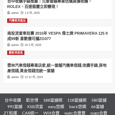
台中收購手錶推薦｜元泰當舖專業估價高價收購，
借
ROLEX、百達翡麗立即變現！
錢,
機
admin
1 8 月, 2025
車
汽機車流當品
借
錢,
收
南投流當車拍賣 2015年 VESPA 偉士牌 PRIMAVERA 125 9
購
成99新 喜歡價可議ZG077
手
admin
29 3 月, 2025
錶,
房
最新消息區
地
產
雲林汽車借錢專業店家,統一當舖汽機車借錢,收購手錶,房地
二
產借錢,黃金借錢找統一當舖
胎
借
admin
13 12 月, 2024
錢
找
合
豐
台中收購
凱世博
188當舖網
118當舖網
580當舖
當
舖
991當舖
KSB流當
easy悠嫻
back悠嫻
66當舖
ZT和運
CAR統一
WIX合豐
watc合豐豐
sogo合豐