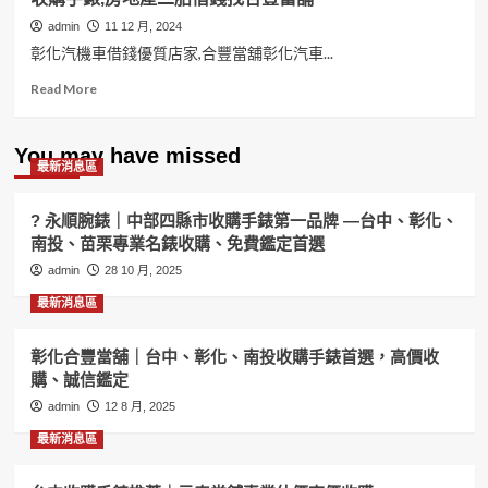
admin
11 12 月, 2024
彰化汽機車借錢優質店家,合豐當舖彰化汽車...
Read
Read More
more
about
彰
You may have missed
最新消息區
化
汽
機
? 永順腕錶｜中部四縣市收購手錶第一品牌 —台中、彰化、
車
南投、苗栗專業名錶收購、免費鑑定首選
借
admin
錢
28 10 月, 2025
優
最新消息區
質
店
家,
彰化合豐當舖｜台中、彰化、南投收購手錶首選，高價收
合
購、誠信鑑定
豐
admin
12 8 月, 2025
當
舖
最新消息區
汽
車