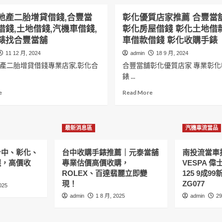
地產二胎增貸借錢,合豐當
彰化優質店家推薦 合豐當
借錢,土地借錢,汽機車借錢,
彰化房屋借錢 彰化土地借款
錶找合豐當舖
車借款借錢 彰化收購手錶
11 12 月, 2024
admin
18 9 月, 2024
產二胎增貸借錢專業店家,彰化合
合豐當舖彰化優質店家 專業彰化
錶 ...
Read
Read
e
Read More
more
more
about
about
彰
彰
化
最新消息區
化
汽機車流當品
房
優
地
質
台中、彰化、
台中收購手錶推薦｜元泰當舖
南投流當車拍
產
店
選，高價收
專業估價高價收購，
VESPA 偉
二
家
ROLEX、百達翡麗立即變
125 9成9
胎
推
現！
ZG077
增
薦
025
貸
合
admin
1 8 月, 2025
admin
29
借
豐
錢,
當