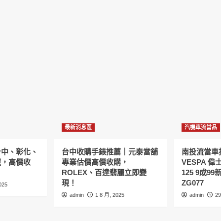
最新消息區
汽機車流當品
台中、彰化、
台中收購手錶推薦｜元泰當舖
南投流當車拍
選，高價收
專業估價高價收購，
VESPA 偉
ROLEX、百達翡麗立即變
125 9成9
現！
ZG077
025
admin
1 8 月, 2025
admin
29