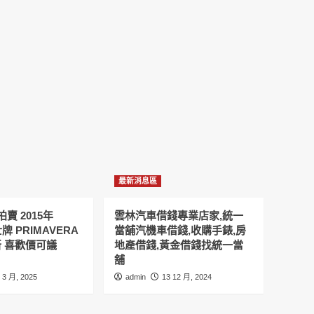
最新消息區
賣 2015年
雲林汽車借錢專業店家,統一
士牌 PRIMAVERA
當舖汽機車借錢,收購手錶,房
9新 喜歡價可議
地產借錢,黃金借錢找統一當
舖
 3 月, 2025
admin
13 12 月, 2024