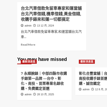
台北汽車借款免留車專家和運當舖
台北汽車借錢,機車借錢,黃金借錢,
收購手錶來和運一切都搞定
admin
13 12 月, 2024
台北汽車借款免留車專家,和運當舖台北汽
車...
Read
Read More
more
about
台
You may have missed
最新消息區
北
最新消息區
汽
車
? 永順腕錶｜中部四縣市收購
彰化合豐當舖｜
借
手錶第一品牌 —台中、彰
南投收購手錶首
款
化、南投、苗栗專業名錶收
購、誠信鑑定
免
購、免費鑑定首選
留
admin
12 8 月, 2
車
admin
28 10 月, 2025
專
家