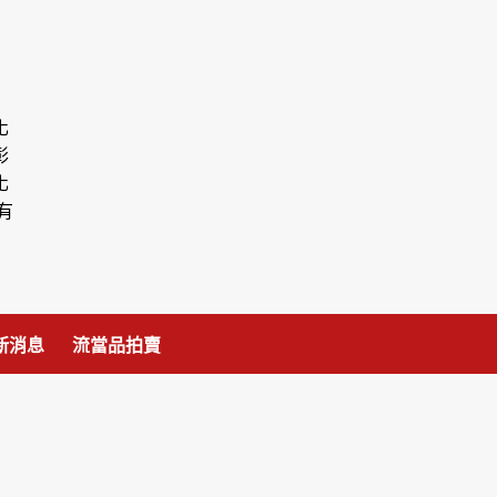
化
彰
化
有
新消息
流當品拍賣