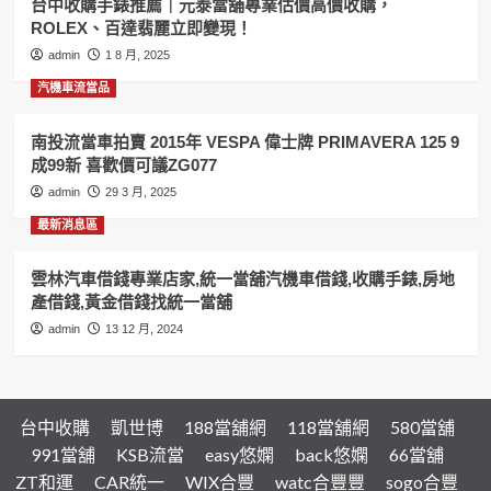
台中收購手錶推薦｜元泰當舖專業估價高價收購，
借
ROLEX、百達翡麗立即變現！
錢,
土
admin
1 8 月, 2025
地
汽機車流當品
借
錢,
汽
南投流當車拍賣 2015年 VESPA 偉士牌 PRIMAVERA 125 9
機
成99新 喜歡價可議ZG077
車
admin
29 3 月, 2025
借
錢,
最新消息區
收
購
雲林汽車借錢專業店家,統一當舖汽機車借錢,收購手錶,房地
手
產借錢,黃金借錢找統一當舖
錶
找
admin
13 12 月, 2024
合
豐
當
舖
台中收購
凱世博
188當舖網
118當舖網
580當舖
991當舖
KSB流當
easy悠嫻
back悠嫻
66當舖
ZT和運
CAR統一
WIX合豐
watc合豐豐
sogo合豐