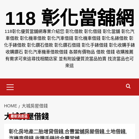
Skip
118 彰化當舖網
to
content
118彰化優質當舖網專業介紹您:彰化借款 彰化借錢 彰化當舖 彰化汽
車借款 彰化機車借款 彰化汽車借錢 彰化機車借錢 彰化名錶借款 彰
化手錶借款 彰化鑽石借款 彰化鑽石借錢 彰化手錶借錢 彰化收購手錶
收購鑽石 彰化汽車機車借款借錢 各類有價物品 借款 借錢 收購推薦
有需求可來這尋找相關店家 並有附設優質流當品拍賣 找流當品也可
來這
Primary
Menu
HOME
大城房屋借錢
大城房屋借錢
最新消息區
彰化房地產二胎增貸借錢,合豐當舖房屋借錢,土地借錢,
汽機車借錢,收購手錶找合豐當舖