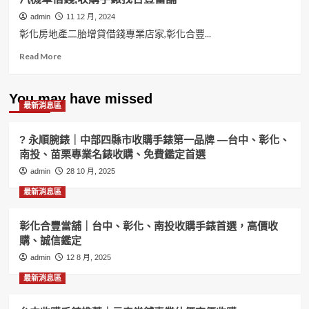
admin
11 12 月, 2024
彰化房地產二胎增貸借錢專業店家,彰化合豐...
Read
Read More
more
about
彰
You may have missed
最新消息區
化
房
地
? 永順腕錶｜中部四縣市收購手錶第一品牌 —台中、彰化、
產
南投、苗栗專業名錶收購、免費鑑定首選
二
admin
胎
28 10 月, 2025
增
最新消息區
貸
借
錢,
彰化合豐當舖｜台中、彰化、南投收購手錶首選，高價收
合
購、誠信鑑定
豐
admin
12 8 月, 2025
當
舖
最新消息區
房
屋