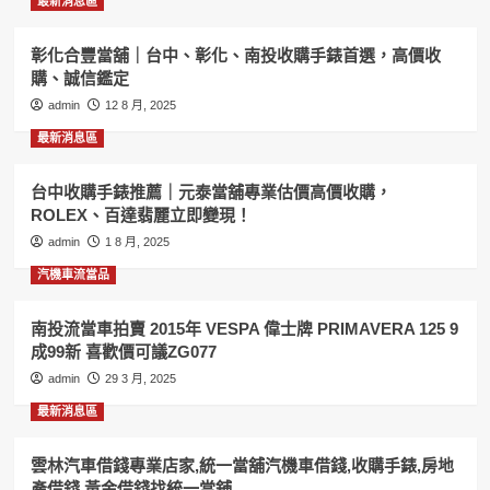
最新消息區
賣
家,
一
板
定
信
彰化合豐當舖｜台中、彰化、南投收購手錶首選，高價收
要
當
購、誠信鑑定
來,
舖
admin
12 8 月, 2025
汽
收
機
購
最新消息區
車
手
借
錶,
台中收購手錶推薦｜元泰當舖專業估價高價收購，
錢,
黃
ROLEX、百達翡麗立即變現！
黃
金
金
借
admin
1 8 月, 2025
借
錢,
汽機車流當品
錢
房
找
屋
和
借
南投流當車拍賣 2015年 VESPA 偉士牌 PRIMAVERA 125 9
運
錢,
成99新 喜歡價可議ZG077
當
汽
admin
29 3 月, 2025
舖
機
車
最新消息區
借
錢
雲林汽車借錢專業店家,統一當舖汽機車借錢,收購手錶,房地
專
產借錢,黃金借錢找統一當舖
業