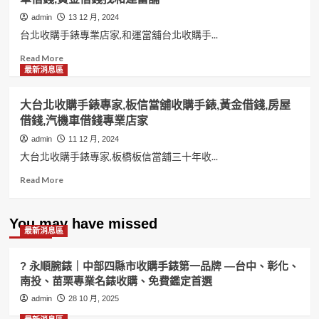
admin
13 12 月, 2024
台北收購手錶專業店家,和運當舖台北收購手...
Read
Read More
more
最新消息區
about
台
大台北收購手錶專家,板信當舖收購手錶,黃金借錢,房屋
北
借錢,汽機車借錢專業店家
收
購
admin
11 12 月, 2024
手
大台北收購手錶專家,板橋板信當舖三十年收...
錶
專
Read
Read More
業
more
店
about
家
大
You may have missed
最新消息區
和
台
運
北
當
收
? 永順腕錶｜中部四縣市收購手錶第一品牌 —台中、彰化、
舖
購
南投、苗栗專業名錶收購、免費鑑定首選
手
手
admin
錶
錶
28 10 月, 2025
要
專