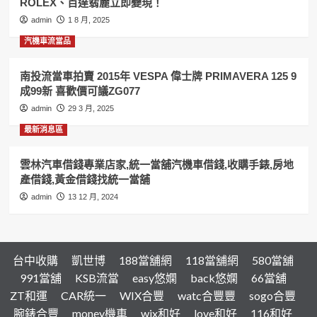
ROLEX、百達翡麗立即變現！
錢
店
admin
1 8 月, 2025
家
汽機車流當品
南投流當車拍賣 2015年 VESPA 偉士牌 PRIMAVERA 125 9
成99新 喜歡價可議ZG077
admin
29 3 月, 2025
最新消息區
雲林汽車借錢專業店家,統一當舖汽機車借錢,收購手錶,房地
產借錢,黃金借錢找統一當舖
admin
13 12 月, 2024
台中收購
凱世博
188當舖網
118當舖網
580當舖
991當舖
KSB流當
easy悠嫻
back悠嫻
66當舖
ZT和運
CAR統一
WIX合豐
watc合豐豐
sogo合豐
腕錶合豐
money機車
wix和好
love和好
116和好