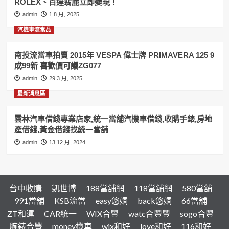
ROLEX、百達翡麗立即變現！
錢
店
admin
1 8 月, 2025
家
汽機車流當品
南投流當車拍賣 2015年 VESPA 偉士牌 PRIMAVERA 125 9
成99新 喜歡價可議ZG077
admin
29 3 月, 2025
最新消息區
雲林汽車借錢專業店家,統一當舖汽機車借錢,收購手錶,房地
產借錢,黃金借錢找統一當舖
admin
13 12 月, 2024
台中收購
凱世博
188當舖網
118當舖網
580當舖
991當舖
KSB流當
easy悠嫻
back悠嫻
66當舖
ZT和運
CAR統一
WIX合豐
watc合豐豐
sogo合豐
腕錶合豐
money機車
wix和好
love和好
116和好