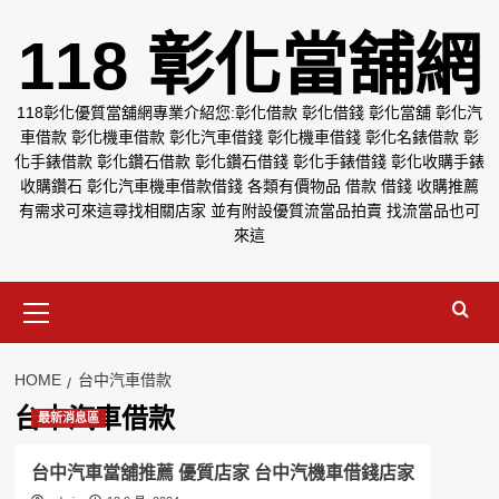
Skip
118 彰化當舖網
to
content
118彰化優質當舖網專業介紹您:彰化借款 彰化借錢 彰化當舖 彰化汽
車借款 彰化機車借款 彰化汽車借錢 彰化機車借錢 彰化名錶借款 彰
化手錶借款 彰化鑽石借款 彰化鑽石借錢 彰化手錶借錢 彰化收購手錶
收購鑽石 彰化汽車機車借款借錢 各類有價物品 借款 借錢 收購推薦
有需求可來這尋找相關店家 並有附設優質流當品拍賣 找流當品也可
來這
Primary
Menu
HOME
台中汽車借款
台中汽車借款
最新消息區
台中汽車當舖推薦 優質店家 台中汽機車借錢店家