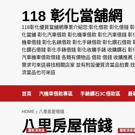
Skip
to
118 彰化當舖網
content
118彰化優質當舖網專業介紹您:彰化借款 彰化借錢 彰
化當舖 彰化汽車借款 彰化機車借款 彰化汽車借錢 彰
機車借錢 彰化名錶借款 彰化手錶借款 彰化鑽石借款 
化鑽石借錢 彰化手錶借錢 彰化收購手錶 收購鑽石 彰
汽車機車借款借錢 各類有價物品 借款 借錢 收購推薦 
需求可來這尋找相關店家 並有附設優質流當品拍賣 找
流當品也可來這
首頁
汽機車借款專區
手錶鑽石3C借款區
最
HOME
八里房屋借錢
八里房屋借錢
最新消息區
最新消息