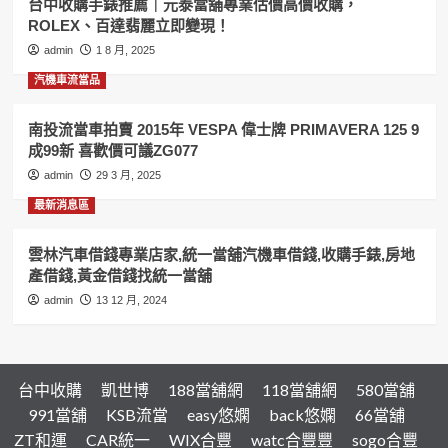
台中收購手錶推薦｜元泰當舖專業估價高價收購，
黃
ROLEX、百達翡麗立即變現！
金
借
admin
1 8 月, 2025
錢,
汽機車流當品
房
屋
借
南投流當車拍賣 2015年 VESPA 偉士牌 PRIMAVERA 125 9
錢,
成99新 喜歡價可議ZG077
汽
admin
29 3 月, 2025
機
車
最新消息區
借
錢
雲林汽車借錢專業店家,統一當舖汽機車借錢,收購手錶,房地
專
產借錢,黃金借錢找統一當舖
業
店
admin
13 12 月, 2024
家
台中收購
凱世博
188當舖網
118當舖網
580當舖
991當舖
KSB流當
easy悠嫻
back悠嫻
66當舖
ZT和運
CAR統一
WIX合豐
watc合豐豐
sogo合豐