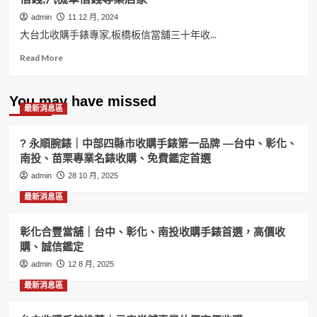
admin
11 12 月, 2024
大台北收購手錶專家,板橋板信當舖三十年收...
Read
Read More
more
about
大
You may have missed
最新消息區
台
北
收
? 永順腕錶｜中部四縣市收購手錶第一品牌 —台中、彰化、
購
南投、苗栗專業名錶收購、免費鑑定首選
手
admin
錶
28 10 月, 2025
專
最新消息區
家,
板
信
彰化合豐當舖｜台中、彰化、南投收購手錶首選，高價收
當
購、誠信鑑定
舖
admin
12 8 月, 2025
收
購
最新消息區
手
錶,