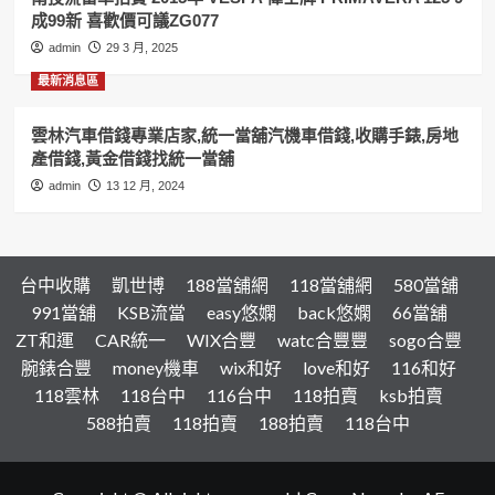
成99新 喜歡價可議ZG077
admin
29 3 月, 2025
最新消息區
雲林汽車借錢專業店家,統一當舖汽機車借錢,收購手錶,房地
產借錢,黃金借錢找統一當舖
admin
13 12 月, 2024
台中收購
凱世博
188當舖網
118當舖網
580當舖
991當舖
KSB流當
easy悠嫻
back悠嫻
66當舖
ZT和運
CAR統一
WIX合豐
watc合豐豐
sogo合豐
腕錶合豐
money機車
wix和好
love和好
116和好
118雲林
118台中
116台中
118拍賣
ksb拍賣
588拍賣
118拍賣
188拍賣
118台中