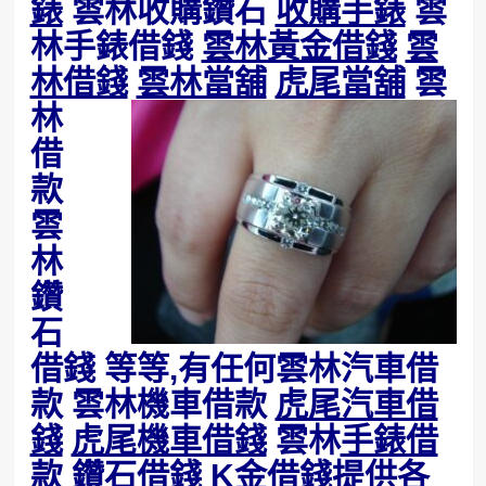
錶
雲林收購鑽石
收購手錶
雲
林手錶借錢
雲林黃金借錢
雲
林借錢
雲林當舖
虎尾當舖
雲
林
借
款
雲
林
鑽
石
借錢 等等,有任何雲林汽車借
款 雲林機車借款
虎尾汽車借
錢
虎尾機車借錢
雲林
手錶借
款
鑽石借錢 K金借錢提供各