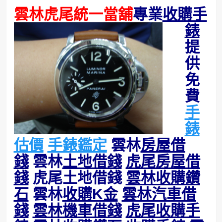
雲林虎尾統一當舖
專業
收購手
錶
提
供
免
費
手
錶
估價
手錶鑑定
雲林
房屋借
錢
雲林
土地借錢
虎尾房屋借
錢
虎尾土地借錢
雲林收購鑽
石
雲林
收購K金
雲林汽車借
錢
雲林機車借錢
虎尾收購手