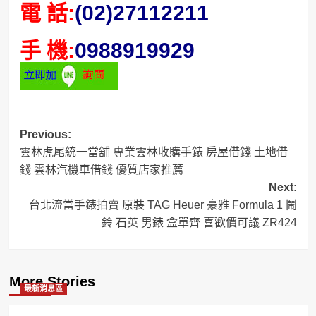
電 話:
(02)27112211
手 機:
0988919929
Post
Previous:
雲林虎尾統一當舖 專業雲林收購手錶 房屋借錢 土地借
navigation
錢 雲林汽機車借錢 優質店家推薦
Next:
台北流當手錶拍賣 原裝 TAG Heuer 豪雅 Formula 1 鬧
鈴 石英 男錶 盒單齊 喜歡價可議 ZR424
More Stories
最新消息區