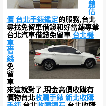
錶
估
價
台北手錶鑑定
的服務,台北
尋找免留車借錢和好當舖專業
台北汽車借錢
免留車
台北機
車
借
錢
免
留
車
來這就對了,現金高價收購有
價物台北
收購手錶
新北收購
手錶
台北
收購鑽石
台北收購