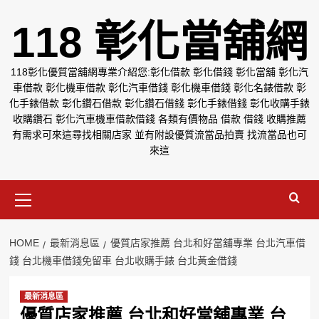
Skip
118 彰化當舖網
to
content
118彰化優質當舖網專業介紹您:彰化借款 彰化借錢 彰化當舖 彰化汽
車借款 彰化機車借款 彰化汽車借錢 彰化機車借錢 彰化名錶借款 彰
化手錶借款 彰化鑽石借款 彰化鑽石借錢 彰化手錶借錢 彰化收購手錶
收購鑽石 彰化汽車機車借款借錢 各類有價物品 借款 借錢 收購推薦
有需求可來這尋找相關店家 並有附設優質流當品拍賣 找流當品也可
來這
Primary
Menu
HOME
最新消息區
優質店家推薦 台北和好當舖專業 台北汽車借
錢 台北機車借錢免留車 台北收購手錶 台北黃金借錢
最新消息區
優質店家推薦 台北和好當舖專業 台