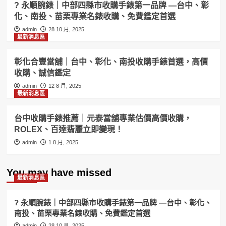
? 永順腕錶｜中部四縣市收購手錶第一品牌 —台中、彰
化、南投、苗栗專業名錶收購、免費鑑定首選
admin
28 10 月, 2025
最新消息區
彰化合豐當舖｜台中、彰化、南投收購手錶首選，高價
收購、誠信鑑定
admin
12 8 月, 2025
最新消息區
台中收購手錶推薦｜元泰當舖專業估價高價收購，
ROLEX、百達翡麗立即變現！
admin
1 8 月, 2025
You may have missed
最新消息區
? 永順腕錶｜中部四縣市收購手錶第一品牌 —台中、彰化、
南投、苗栗專業名錶收購、免費鑑定首選
admin
28 10 月, 2025